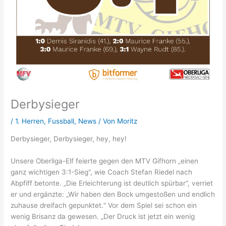
Nordic Walking
Kontakt
Vorstand
Verein
Derbysieger
Shop
/
1. Herren
,
Fussball
,
News
/ Von
Moritz
Derbysieger, Derbysieger, hey, hey!
Trainingsplan Fussball
Unsere Oberliga-Elf feierte gegen den MTV Gifhorn „einen
Halle
ganz wichtigen 3:1-Sieg“, wie Coach Stefan Riedel nach
Abpfiff betonte. „Die Erleichterung ist deutlich spürbar“, verriet
er und ergänzte: „Wir haben den Bock umgestoßen und endlich
zuhause dreifach gepunktet.“ Vor dem Spiel sei schon ein
wenig Brisanz da gewesen. „Der Druck ist jetzt ein wenig