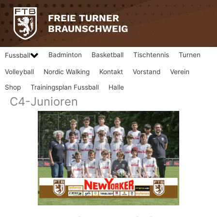
Zum
Inhalt
FREIE TURNER
springen
BRAUNSCHWEIG
Badminton
Basketball
Tischtennis
Turnen
Fussball
Volleyball
Nordic Walking
Kontakt
Vorstand
Verein
Shop
Trainingsplan Fussball
Halle
C4-Junioren