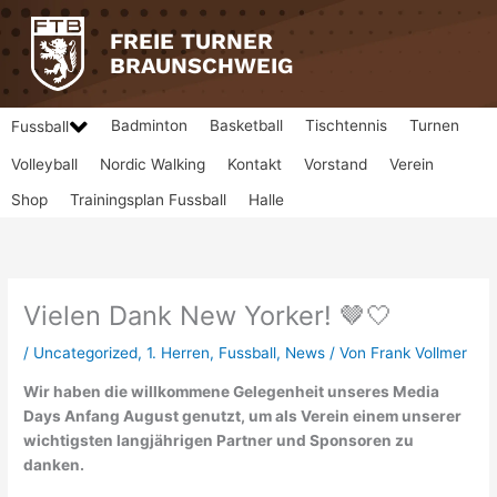
Zum
Inhalt
FREIE TURNER
springen
BRAUNSCHWEIG
Badminton
Basketball
Tischtennis
Turnen
Fussball
Volleyball
Nordic Walking
Kontakt
Vorstand
Verein
Shop
Trainingsplan Fussball
Halle
Vielen Dank New Yorker! 🤎🤍
/
Uncategorized
,
1. Herren
,
Fussball
,
News
/ Von
Frank Vollmer
Wir haben die willkommene Gelegenheit unseres Media
Days Anfang August genutzt, um als Verein einem unserer
wichtigsten langjährigen Partner und Sponsoren zu
danken.