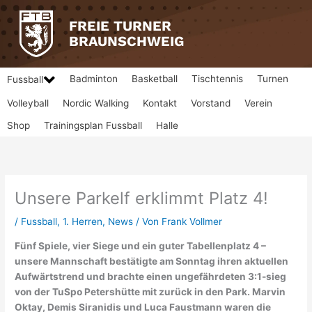
Zum
Inhalt
FREIE TURNER
springen
BRAUNSCHWEIG
Badminton
Basketball
Tischtennis
Turnen
Fussball
Volleyball
Nordic Walking
Kontakt
Vorstand
Verein
Shop
Trainingsplan Fussball
Halle
Unsere Parkelf erklimmt Platz 4!
/
Fussball
,
1. Herren
,
News
/ Von
Frank Vollmer
Fünf Spiele, vier Siege und ein guter Tabellenplatz 4 –
unsere Mannschaft bestätigte am Sonntag ihren aktuellen
Aufwärtstrend und brachte einen ungefährdeten 3:1-sieg
von der TuSpo Petershütte mit zurück in den Park. Marvin
Oktay, Demis Siranidis und Luca Faustmann waren die