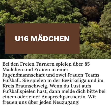
Nordic Walking
Kontakt
Vorstand
U16 MÄDCHEN
Verein
Shop
Bei den Freien Turnern spielen über 85
Mädchen und Frauen in einer
Trainingsplan Fussball
Jugendmannschaft und zwei Frauen-Teams
Fußball. Sie spielen in der Bezirksliga und im
Halle
Kreis Braunschweig.
Wenn du Lust aufs
Fußballspielen hast, dann melde dich bitte bei
einem oder einer Ansprechpartner:in. Wir
freuen uns über jeden Neuzugang!