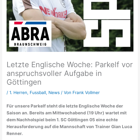
Nordic Walking
Kontakt
Vorstand
Verein
Letzte Englische Woche: Parkelf vor
anspruchsvoller Aufgabe in
Shop
Göttingen
Trainingsplan Fussball
/
1. Herren
,
Fussball
,
News
/ Von
Frank Vollmer
Halle
Für unsere Parkelf steht die letzte Englische Woche der
Saison an. Bereits am Mittwochabend (19 Uhr) wartet mit
dem Nachholspiel beim 1. SC Göttingen 05 eine echte
Herausforderung auf die Mannschaft von Trainer Gian Luca
Renner.