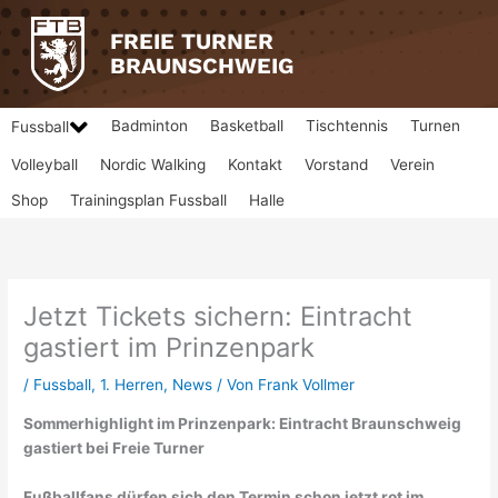
Zum
Inhalt
FREIE TURNER
springen
BRAUNSCHWEIG
Badminton
Basketball
Tischtennis
Turnen
Fussball
Volleyball
Nordic Walking
Kontakt
Vorstand
Verein
Shop
Trainingsplan Fussball
Halle
Jetzt Tickets sichern: Eintracht
gastiert im Prinzenpark
/
Fussball
,
1. Herren
,
News
/ Von
Frank Vollmer
Sommerhighlight im Prinzenpark: Eintracht Braunschweig
gastiert bei Freie Turner
Fußballfans dürfen sich den Termin schon jetzt rot im