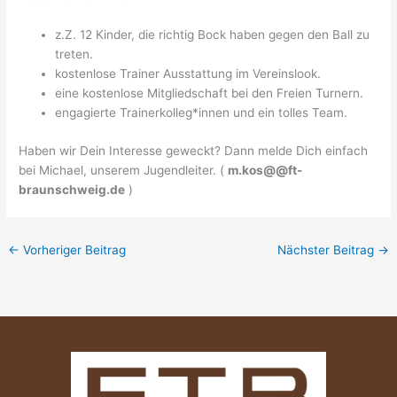
Nordic Walking
z.Z. 12 Kinder, die richtig Bock haben gegen den Ball zu
treten.
Kontakt
kostenlose Trainer Ausstattung im Vereinslook.
eine kostenlose Mitgliedschaft bei den Freien Turnern.
engagierte Trainerkolleg*innen und ein tolles Team.
Vorstand
Haben wir Dein Interesse geweckt? Dann melde Dich einfach
Verein
bei Michael, unserem Jugendleiter. (
m.kos@@ft-
braunschweig.de
)
Shop
←
Vorheriger Beitrag
Nächster Beitrag
→
Trainingsplan Fussball
Halle