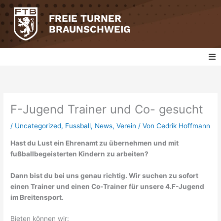
Zum
Inhalt
FREIE TURNER
springen
BRAUNSCHWEIG
Fussball
Badminton
F-Jugend Trainer und Co- gesucht
/
Uncategorized
,
Fussball
,
News
,
Verein
/ Von
Cedrik Hoffmann
Basketball
Hast du Lust ein Ehrenamt zu übernehmen und mit
fußballbegeisterten Kindern zu arbeiten?
Tischtennis
Dann bist du bei uns genau richtig. Wir suchen zu sofort
Turnen
einen Trainer und einen Co-Trainer für unsere 4.F-Jugend
im Breitensport.
Volleyball
Bieten können wir: