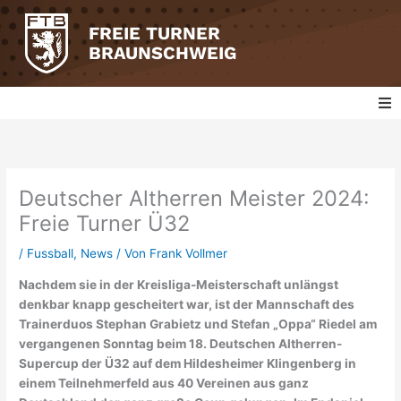
Zum
Inhalt
FREIE TURNER
springen
BRAUNSCHWEIG
Fussball
Badminton
Deutscher Altherren Meister 2024:
Freie Turner Ü32
Basketball
/
Fussball
,
News
/ Von
Frank Vollmer
Nachdem sie in der Kreisliga-Meisterschaft unlängst
Tischtennis
denkbar knapp gescheitert war, ist der Mannschaft des
Trainerduos Stephan Grabietz und Stefan „Oppa“ Riedel am
Turnen
vergangenen Sonntag beim 18. Deutschen Altherren-
Supercup der Ü32 auf dem Hildesheimer Klingenberg in
Volleyball
einem Teilnehmerfeld aus 40 Vereinen aus ganz