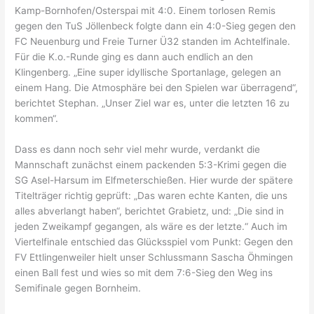
Kamp-Bornhofen/Osterspai mit 4:0. Einem torlosen Remis
gegen den TuS Jöllenbeck folgte dann ein 4:0-Sieg gegen den
FC Neuenburg und Freie Turner Ü32 standen im Achtelfinale.
Für die K.o.-Runde ging es dann auch endlich an den
Klingenberg. „Eine super idyllische Sportanlage, gelegen an
einem Hang. Die Atmosphäre bei den Spielen war überragend“,
berichtet Stephan. „Unser Ziel war es, unter die letzten 16 zu
kommen“.
Dass es dann noch sehr viel mehr wurde, verdankt die
Mannschaft zunächst einem packenden 5:3-Krimi gegen die
SG Asel-Harsum im Elfmeterschießen. Hier wurde der spätere
Titelträger richtig geprüft: „Das waren echte Kanten, die uns
alles abverlangt haben“, berichtet Grabietz, und: „Die sind in
jeden Zweikampf gegangen, als wäre es der letzte.“ Auch im
Viertelfinale entschied das Glücksspiel vom Punkt: Gegen den
FV Ettlingenweiler hielt unser Schlussmann Sascha Öhmingen
einen Ball fest und wies so mit dem 7:6-Sieg den Weg ins
Semifinale gegen Bornheim.