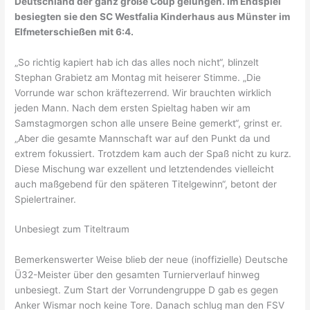
Deutschland der ganz große Coup gelungen. Im Endspiel
besiegten sie den SC Westfalia Kinderhaus aus Münster im
Nordic Walking
Elfmeterschießen mit 6:4.
Kontakt
„So richtig kapiert hab ich das alles noch nicht“, blinzelt
Stephan Grabietz am Montag mit heiserer Stimme. „Die
Vorstand
Vorrunde war schon kräftezerrend. Wir brauchten wirklich
jeden Mann. Nach dem ersten Spieltag haben wir am
Samstagmorgen schon alle unsere Beine gemerkt“, grinst er.
Verein
„Aber die gesamte Mannschaft war auf den Punkt da und
extrem fokussiert. Trotzdem kam auch der Spaß nicht zu kurz.
Shop
Diese Mischung war exzellent und letztendendes vielleicht
auch maßgebend für den späteren Titelgewinn“, betont der
Trainingsplan Fussball
Spielertrainer.
Unbesiegt zum Titeltraum
Halle
Bemerkenswerter Weise blieb der neue (inoffizielle) Deutsche
Ü32-Meister über den gesamten Turnierverlauf hinweg
unbesiegt. Zum Start der Vorrundengruppe D gab es gegen
Anker Wismar noch keine Tore. Danach schlug man den FSV