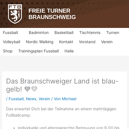
Zum
Inhalt
FREIE TURNER
springen
BRAUNSCHWEIG
Fussball
Badminton
Basketball
Tischtennis
Turnen
Volleyball
Nordic Walking
Kontakt
Vorstand
Verein
Shop
Trainingsplan Fussball
Halle
Das Braunschweiger Land ist blau-
gelb! 💙💛
/
Fussball
,
News
,
Verein
/ Von
Michael
Das erwartet Dich bei der Teilnahme an einem mehrtägigen
Fußballcamp:
individuelle und altersgerechte Betreuung von 9.00 bis