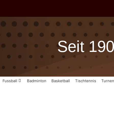
Zum
Inhalt
springen
Seit 19
Fussball
Badminton
Basketball
Tischtennis
Turne