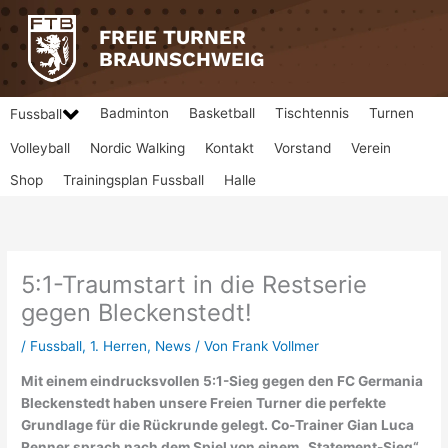
Zum
Inhalt
FREIE TURNER
springen
BRAUNSCHWEIG
Badminton
Basketball
Tischtennis
Turnen
Fussball
Volleyball
Nordic Walking
Kontakt
Vorstand
Verein
Shop
Trainingsplan Fussball
Halle
5:1-Traumstart in die Restserie
gegen Bleckenstedt!
/
Fussball
,
1. Herren
,
News
/ Von
Frank Vollmer
Mit einem eindrucksvollen 5:1-Sieg gegen den FC Germania
Bleckenstedt haben unsere Freien Turner die perfekte
Grundlage für die Rückrunde gelegt. Co-Trainer Gian Luca
Renner sprach nach dem Spiel von einem „Statement-Sieg“,