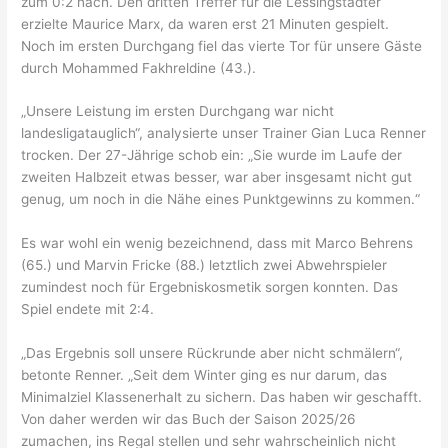
zum 0:2 nach. Den dritten Treffer für die Lessingstädter
erzielte Maurice Marx, da waren erst 21 Minuten gespielt.
Nordic Walking
Noch im ersten Durchgang fiel das vierte Tor für unsere Gäste
durch Mohammed Fakhreldine (43.).
Kontakt
„Unsere Leistung im ersten Durchgang war nicht
Vorstand
landesligatauglich“, analysierte unser Trainer Gian Luca Renner
trocken. Der 27-Jährige schob ein: „Sie wurde im Laufe der
zweiten Halbzeit etwas besser, war aber insgesamt nicht gut
Verein
genug, um noch in die Nähe eines Punktgewinns zu kommen.“
Shop
Es war wohl ein wenig bezeichnend, dass mit Marco Behrens
(65.) und Marvin Fricke (88.) letztlich zwei Abwehrspieler
Trainingsplan Fussball
zumindest noch für Ergebniskosmetik sorgen konnten. Das
Spiel endete mit 2:4.
Halle
„Das Ergebnis soll unsere Rückrunde aber nicht schmälern“,
betonte Renner. „Seit dem Winter ging es nur darum, das
Minimalziel Klassenerhalt zu sichern. Das haben wir geschafft.
Von daher werden wir das Buch der Saison 2025/26
zumachen, ins Regal stellen und sehr wahrscheinlich nicht