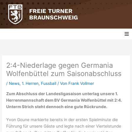
Zum
Inhalt
FREIE TURNER
springen
BRAUNSCHWEIG
Fussball
Badminton
2:4-Niederlage gegen Germania
Wolfenbüttel zum Saisonabschluss
Basketball
/
News
,
1. Herren
,
Fussball
/ Von
Frank Vollmer
Zum Abschluss der Landesligasaison unterlag unsere 1.
Tischtennis
Herrenmannschaft dem BV Germania Wolfenbüttel mit 2:4.
Unterm Strich steht dennoch eine gute Rückrunde.
Turnen
Yvon Goune markierte bereits in der ersten Spielminute die
Volleyball
Führung für unsere Gäste und legte nach einer Viertelstunde