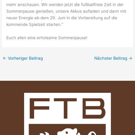
mehr anschauen. Wir werden jetzt die fußballfreie Zeit in der
Sommerpause genießen, unsere Akkus aufladen und dann mit
neuer Energie ab dem 29. Juni in die Vorbereitung auf die
kommende Spielzeit starten.“
Euch allen eine erholsame Sommerpause!
←
Vorheriger Beitrag
Nächster Beitrag
→