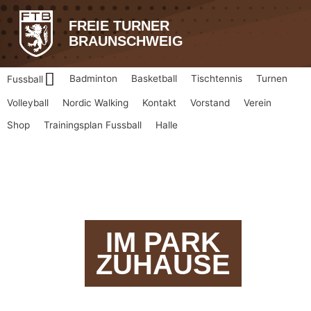
Zum
Inhalt
FREIE TURNER
springen
BRAUNSCHWEIG
Badminton
Basketball
Tischtennis
Turnen
Fussball
Volleyball
Nordic Walking
Kontakt
Vorstand
Verein
Shop
Trainingsplan Fussball
Halle
IM PARK
ZUHAUSE